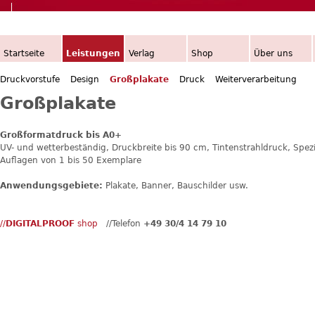
H
Startseite
Leistungen
Verlag
Shop
Über uns
a
Druckvorstufe
Design
Großplakate
Druck
Weiterverarbeitung
u
Großplakate
p
Großformatdruck bis A0+
t
UV- und wetterbeständig, Druckbreite bis 90 cm, Tintenstrahldruck, Spezia
Auflagen von 1 bis 50 Exemplare
m
Anwendungsgebiete:
Plakate, Banner, Bauschilder usw.
e
n
//
DIGITALPROOF
shop
//Telefon
+49 30/4 14 79 10
ü